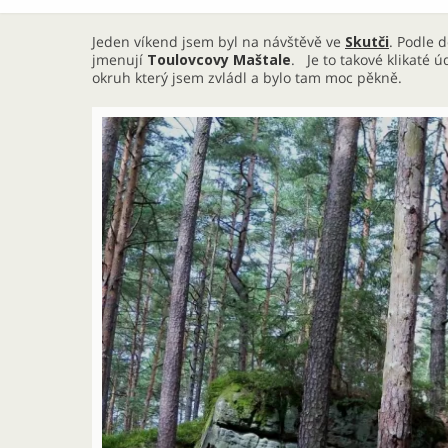
Jeden víkend jsem byl na návštěvě ve
Skutči
. Podle 
jmenují
Toulovcovy Maštale
. Je to takové klikaté 
okruh který jsem zvládl a bylo tam moc pěkně.