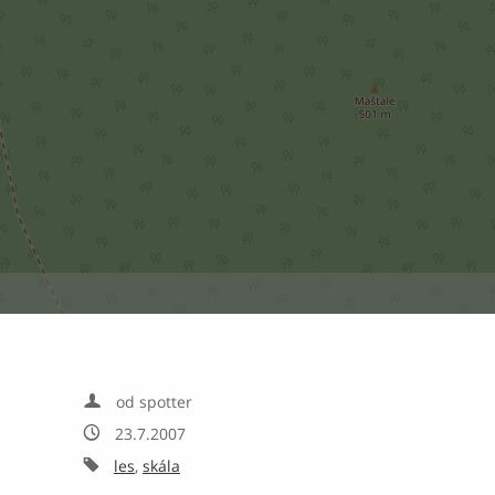

od spotter

23.7.2007

les
,
skála