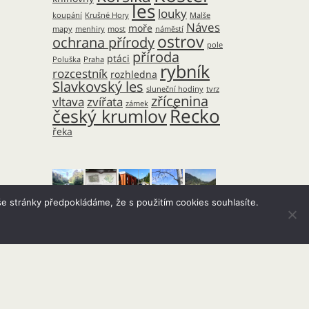
les
louky
koupání
Krušné Hory
Malše
Náves
moře
mapy
menhiry
most
náměstí
ostrov
ochrana přírody
pole
příroda
ptáci
Poluška
Praha
rybník
rozcestník
rozhledna
Slavkovský les
sluneční hodiny
tvrz
zřícenina
vltava
zvířata
zámek
Řecko
český krumlov
řeka
e stránky předpokládáme, že s použitím cookies souhlasíte.