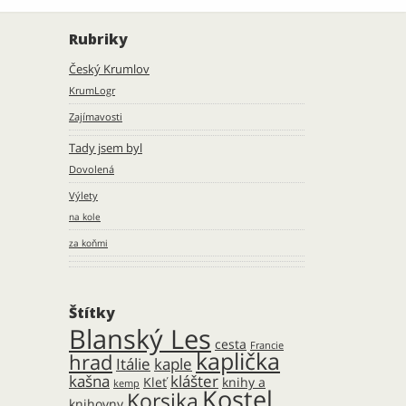
Rubriky
Český Krumlov
KrumLogr
Zajímavosti
Tady jsem byl
Dovolená
Výlety
na kole
za koňmi
Štítky
Blanský Les
cesta
Francie
kaplička
hrad
Itálie
kaple
kašna
klášter
Kleť
knihy a
kemp
Kostel
Korsika
knihovny