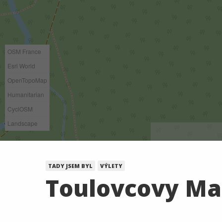
OSM France
Esri World
OpenTopoMap
Humanitarian
CyclOSM
Landscape
TADY JSEM BYL
VÝLETY
Toulovcovy Ma