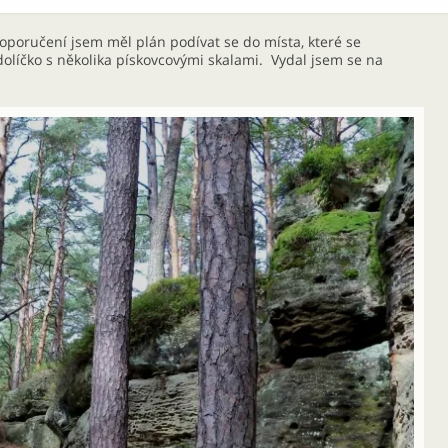
doporučení jsem měl plán podívat se do místa, které se
údolíčko s několika pískovcovými skalami. Vydal jsem se na