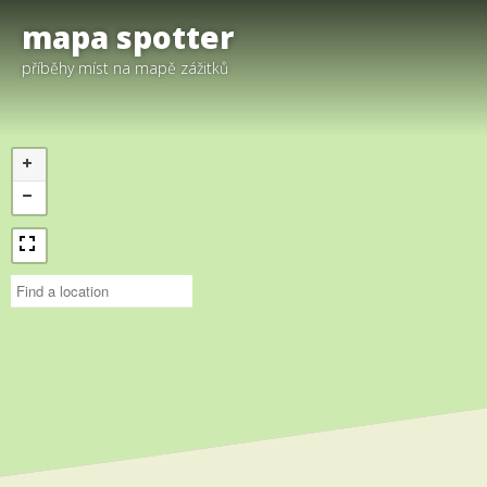
mapa spotter
příběhy míst na mapě zážitků