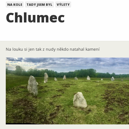
NA KOLE
TADY JSEM BYL
VÝLETY
Chlumec
Na louku si jen tak z nudy někdo natahal kamení