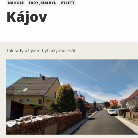
NA KOLE
TADY JSEM BYL
VÝLETY
Kájov
Tak tady už jsem byl taky mockrát.