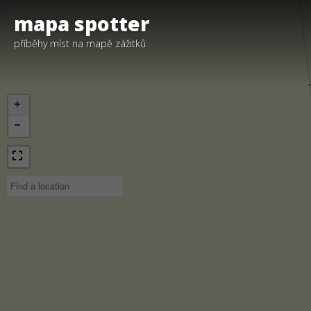
mapa spotter
příběhy míst na mapě zážitků