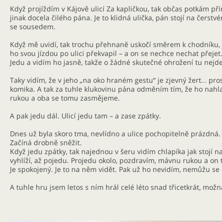
Když projíždím v Kájově ulicí Za kapličkou, tak občas potkám přím
jinak docela čilého pána. Je to klidná ulička, pán stojí na čerst
se sousedem.
Když mě uvidí, tak trochu přehnaně uskočí směrem k chodníku, 
ho svou jízdou po ulici překvapil – a on se nechce nechat přejet
Jedu a vidím ho jasně, takže o žádné skutečné ohrožení tu nejde
Taky vidím, že v jeho „na oko hraném gestu“ je zjevný žert… pro
komika. A tak za tuhle klukovinu pána odměním tím, že ho nah
rukou a oba se tomu zasmějeme.
A pak jedu dál. Ulicí jedu tam – a zase zpátky.
Dnes už byla skoro tma, nevlídno a ulice pochopitelně prázdná.
Začíná drobně sněžit.
Když jedu zpátky, tak najednou v šeru vidím chlapíka jak stojí n
vyhlíží, až pojedu. Projedu okolo, pozdravím, mávnu rukou a on 
Je spokojený. Je to na něm vidět. Pak už ho nevidím, nemůžu se
A tuhle hru jsem letos s ním hrál celé léto snad třicetkrát, možná