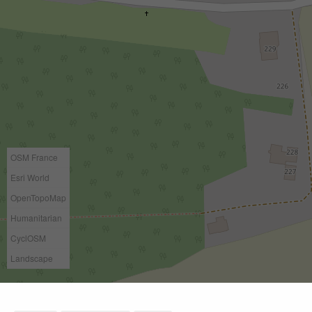
OSM France
Esri World
OpenTopoMap
Humanitarian
CyclOSM
Landscape