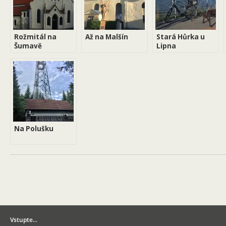
Rožmitál na
Až na Malšín
Stará Hůrka u
Šumavě
Lipna
Na Polušku
Vstupte…