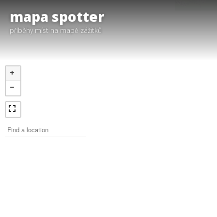
mapa spotter
příběhy míst na mapě zážitků