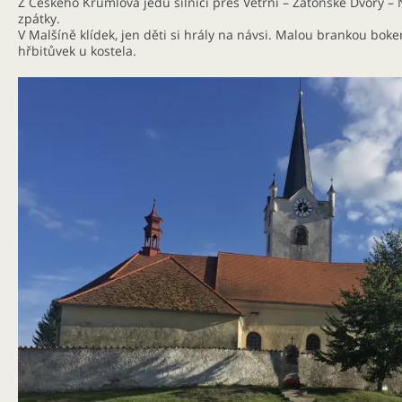
Z Českého Krumlova jedu silnicí přes Větřní – Zátoňské Dvory –
zpátky.
V Malšíně klídek, jen děti si hrály na návsi. Malou brankou bok
hřbitůvek u kostela.