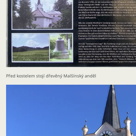
Před kostelem stojí dřevěný Malšínský anděl