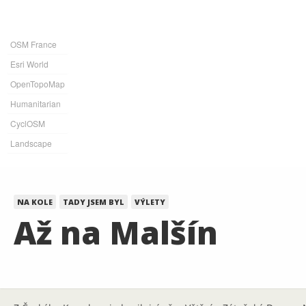
OSM France
Esri World
OpenTopoMap
Humanitarian
CyclOSM
Landscape
NA KOLE
TADY JSEM BYL
VÝLETY
Až na Malšín