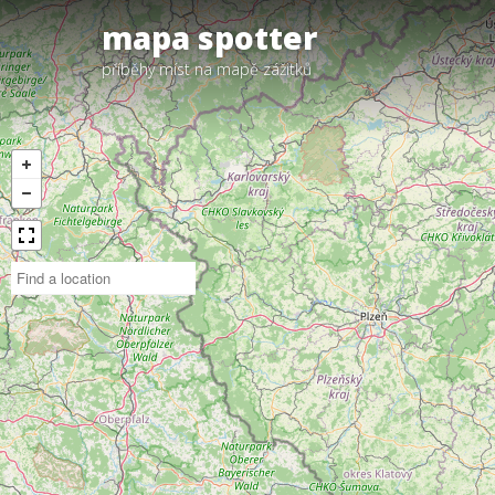
mapa spotter
příběhy míst na mapě zážitků