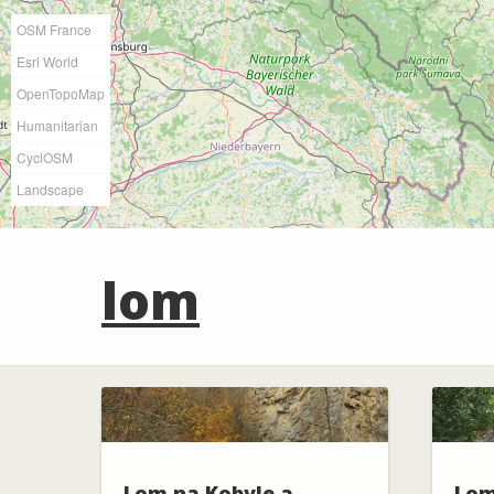
OSM France
Esri World
OpenTopoMap
Humanitarian
CyclOSM
Landscape
lom
Lom na Kobyle a
Lom