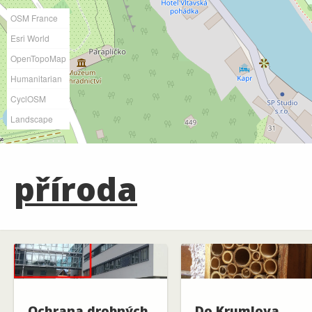
OSM France
Esri World
OpenTopoMap
Humanitarian
CyclOSM
Landscape
příroda
Ochrana drobných
Do Krumlova