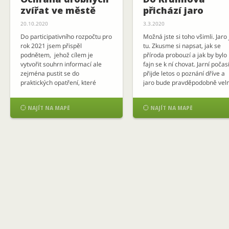
zvířat ve městě
přichází jaro
20.10.2020
3.3.2020
Do participativního rozpočtu pro
Možná jste si toho všimli. Jaro 
rok 2021 jsem přispěl
tu. Zkusme si napsat, jak se
podnětem, jehož cílem je
příroda probouzí a jak by bylo
vytvořit souhrn informací ale
fajn se k ní chovat. Jarní počas
zejména pustit se do
přijde letos o poznání dříve a
praktických opatření, které
jaro bude pravděpodobně vel
zvířatům usnadní život mezi
krátké, s nedostatkem srážek.
námi lidmi. Mějme pak z těchto
Pak skokem přijdou teplé až


NAJÍT NA MAPĚ
NAJÍT NA MAPĚ
drobných výsledků radost.
horké dny. Jaro jak si ho
Učme děti ke vztahu a ochraně
pamatujete z dětství, už možn
přírody. Rád bych, aby se ve
nebude. Pozorujte […]
městě polepily zastávky MHD a
další velké skleněné […]