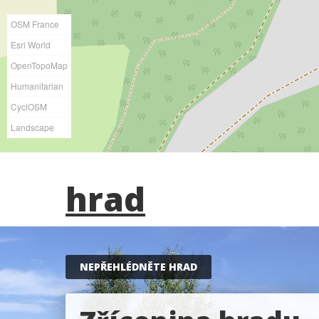
OSM France
Esri World
OpenTopoMap
Humanitarian
CyclOSM
Landscape
hrad
NEPŘEHLÉDNĚTE HRAD