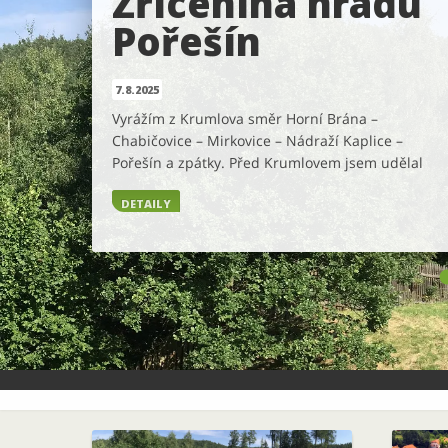
Zřícenina hradu
Pořešín
7.8.2025
Vyrážím z Krumlova směr Horní Brána –
Chabičovice – Mirkovice – Nádraží Kaplice –
Pořešín a zpátky. Před Krumlovem jsem udělal
odbočku do lesa kolem rybníka Sebevrah.
DETAILY
Protože jsem měl dost baterky a je to lepší jet
tam než po nudné silnici. Na Pořešíně klídek,
pohoda, jen pár lidiček co se přišli podívat na
zříceninu. Prohlédl […]