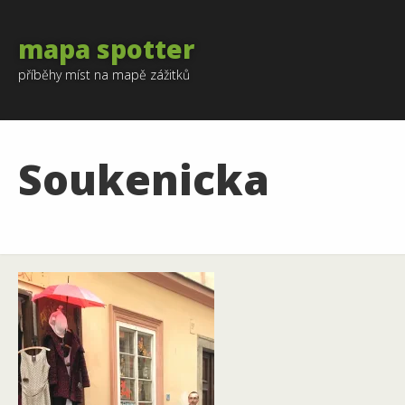
mapa spotter
příběhy míst na mapě zážitků
Soukenicka