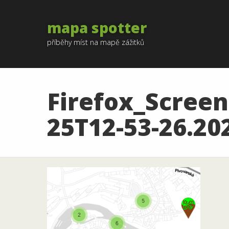
mapa spotter
příběhy míst na mapě zážitků
Firefox_Screen
25T12-53-26.20