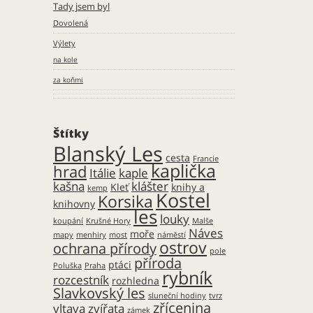
Tady jsem byl
Dovolená
Výlety
na kole
za koňmi
Štítky
Blanský Les
cesta
Francie
kaplička
hrad
Itálie
kaple
kašna
klášter
Kleť
knihy a
kemp
Kostel
Korsika
knihovny
les
louky
koupání
Krušné Hory
Malše
Náves
moře
mapy
menhiry
most
náměstí
ostrov
ochrana přírody
pole
příroda
ptáci
Poluška
Praha
rybník
rozcestník
rozhledna
Slavkovský les
sluneční hodiny
tvrz
zřícenina
vltava
zvířata
zámek