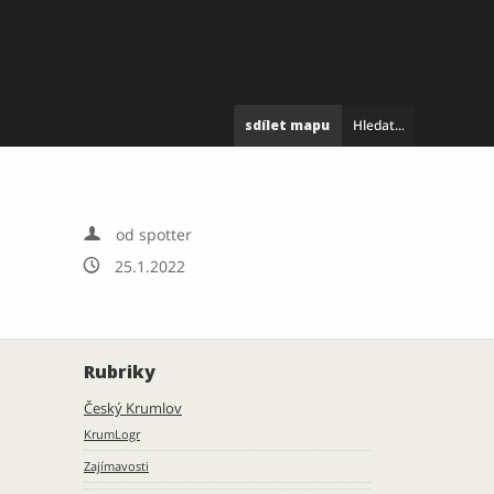
sdílet mapu

od spotter

25.1.2022
Rubriky
Český Krumlov
KrumLogr
Zajímavosti