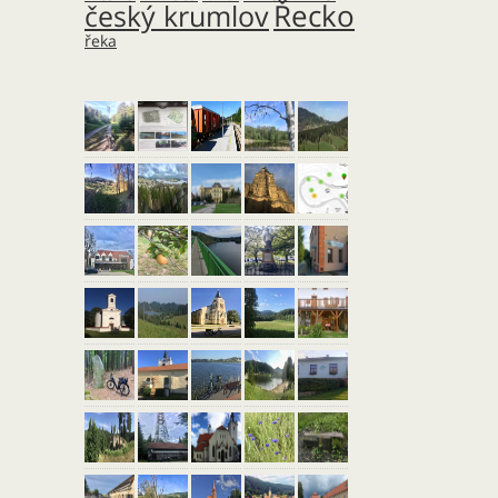
Řecko
český krumlov
řeka