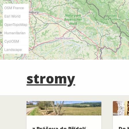
OSM France
Esri World
OpenTopoMap
Humanitarian
CyclOSM
Landscape
stromy
z Práčova do Přídolí
Do 