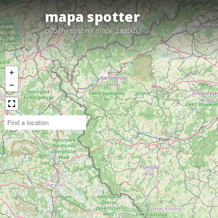
mapa spotter
příběhy míst na mapě zážitků