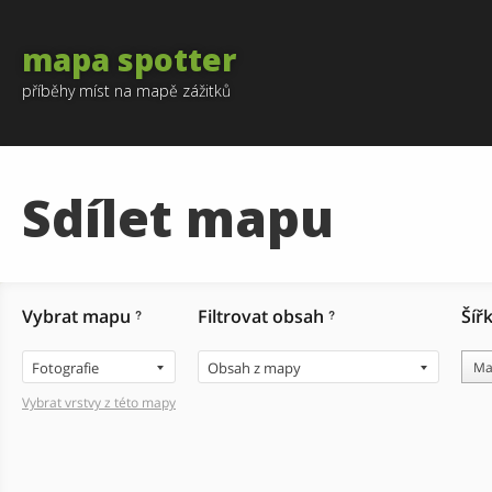
mapa spotter
příběhy míst na mapě zážitků
Sdílet mapu
Vybrat mapu
Filtrovat obsah
Šíř
?
?
Fotografie
Obsah z mapy
Ma
Vybrat vrstvy z této mapy