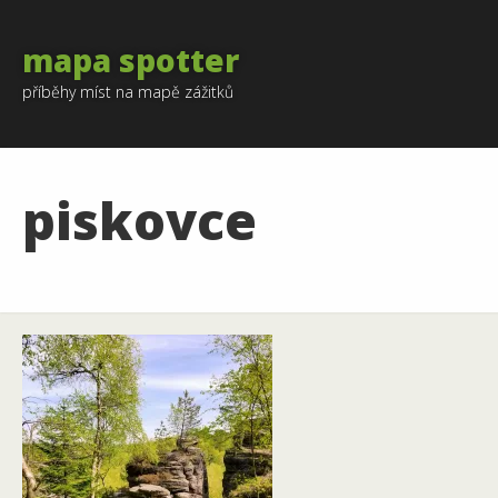
mapa spotter
příběhy míst na mapě zážitků
piskovce