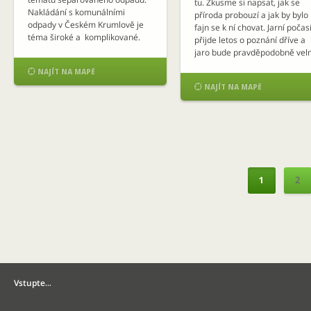
tu. Zkusme si napsat, jak se
Nakládání s komunálními
příroda probouzí a jak by bylo
odpady v Českém Krumlově je
fajn se k ní chovat. Jarní počas
téma široké a komplikované.
přijde letos o poznání dříve a
Tento příspěvek nedokáže
jaro bude pravděpodobně vel
popsat úplně všechny aspekty
krátké, s nedostatkem srážek.

NAJÍT NA MAPĚ
třídění odpadu. To by byl
Pak skokem přijdou teplé až
obrovský seriál, který by měl být

NAJÍT NA MAPĚ
horké dny. Jaro jak si ho
od zcela jiných lidí. Vybral jsem
pamatujete z dětství, už možn
si tedy pouze jednu malou
nebude. Pozorujte […]
konkrétní část: Separované […]
1
2
Vstupte…