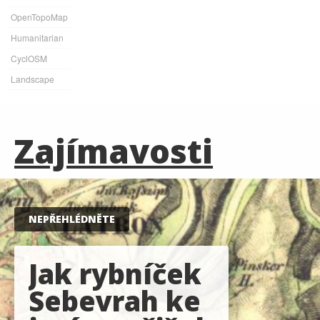
OpenTopoMap
Humanitarian
CyclOSM
Landscape
Zajímavosti
NEPŘEHLÉDNĚTE
Jak rybníček
Sebevrah ke