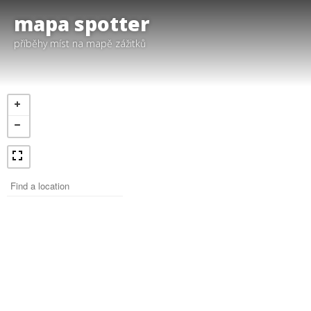
mapa spotter
příběhy míst na mapě zážitků