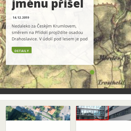
jménu přišel
14.12.2019
Nedaleko za Českým Krumlovem,
směrem na Přídolí projíždíte osadou
Drahoslavice. V údolí pod lesem je pod
vysokými stromy skryto pět rybníků
DETAILY
drahoslavické kaskády. Poslední z nich
je rybník jménem Sebevrah. Jsou tu
vlastně dva, očíslované I a II. Jakpak asi
ke svému jménu přišel? Opravdu
nevím přesně, ale zkusme si
představit co se třeba mohlo stát…
Psal […]