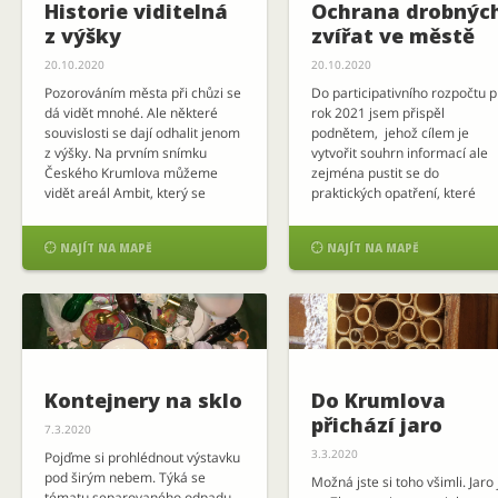
Historie viditelná
Ochrana drobnýc
z výšky
zvířat ve městě
20.10.2020
20.10.2020
Pozorováním města při chůzi se
Do participativního rozpočtu p
dá vidět mnohé. Ale některé
rok 2021 jsem přispěl
souvislosti se dají odhalit jenom
podnětem, jehož cílem je
z výšky. Na prvním snímku
vytvořit souhrn informací ale
Českého Krumlova můžeme
zejména pustit se do
vidět areál Ambit, který se
praktických opatření, které
rozkládá v zátočině řeky.
zvířatům usnadní život mezi
V druhé polovině 19. století zde
námi lidmi. Mějme pak z těch


NAJÍT NA MAPĚ
NAJÍT NA MAPĚ
vznikl průmyslový komplex,
drobných výsledků radost.
který známe pod názvem
Učme děti ke vztahu a ochran
Porákův (Vltavský) mlýn. Patřil
přírody. Rád bych, aby se ve
významné osobnosti té doby
městě polepily zastávky MHD 
Arnoštovi Porákovi. Do dnešních
další velké skleněné […]
dob […]
Kontejnery na sklo
Do Krumlova
přichází jaro
7.3.2020
3.3.2020
Pojďme si prohlédnout výstavku
pod širým nebem. Týká se
Možná jste si toho všimli. Jaro 
tématu separovaného odpadu.